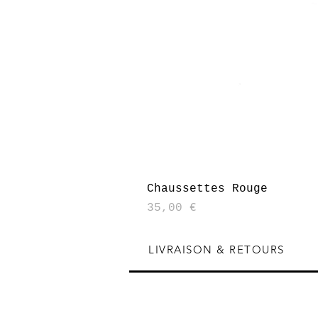
Chaussettes Rouge
Prix
35,00 €
LIVRAISON & RETOURS