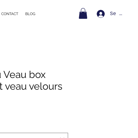
Se connec
CONTACT
BLOG
u Veau box
t veau velours