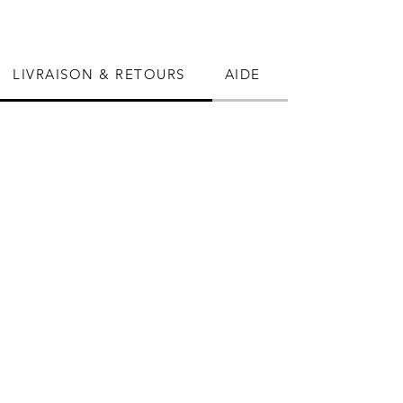
Prix
35,00 €
LIVRAISON & RETOURS
AIDE